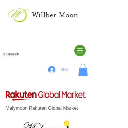
Japanese▶︎
登入
Malymoon Rakuten Global Market